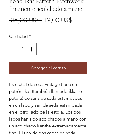
Boho Ikat Pattern Patchwork
finamente acolchado a mano
Precio
Precio
 35,00 US$ 
19,00 US$
de
Cantidad
*
oferta
Agregar al carrito
Este chal de seda vintage tiene un
patrón ikat (también llamado ikkat o
patola) de saris de seda estampados
en un lado y sari de seda estampada
en el otro lado de la estola. Los dos
lados han sido acolchados a mano con
un acolchado Kantha extremadamente
fino. El uso de dos capas de seda