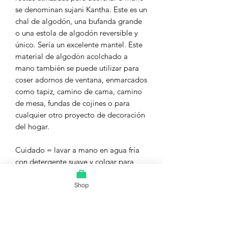
se denominan sujani Kantha. Este es un
chal de algodón, una bufanda grande
o una estola de algodón reversible y
único. Sería un excelente mantel. Este
material de algodón acolchado a
mano también se puede utilizar para
coser adornos de ventana, enmarcados
como tapiz, camino de cama, camino
de mesa, fundas de cojines o para
cualquier otro proyecto de decoración
del hogar.
Cuidado = lavar a mano en agua fría
con detergente suave y colgar para
secar a la sombra O lavar a máquina
en agua fría, seguido de una línea
Shop
seca. Lavar por separado de otras
prendas.