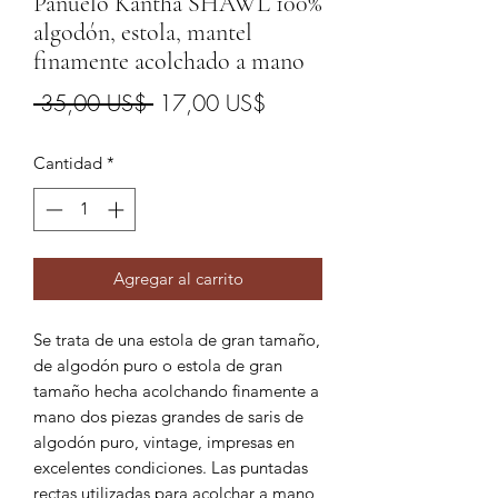
Pañuelo Kantha SHAWL 100%
algodón, estola, mantel
finamente acolchado a mano
Precio
Precio
 35,00 US$ 
17,00 US$
de
Cantidad
*
oferta
Agregar al carrito
Se trata de una estola de gran tamaño,
de algodón puro o estola de gran
tamaño hecha acolchando finamente a
mano dos piezas grandes de saris de
algodón puro, vintage, impresas en
excelentes condiciones. Las puntadas
rectas utilizadas para acolchar a mano